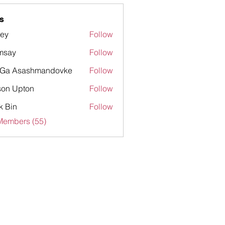
s
rey
Follow
msay
Follow
nGa Asashmandovke
Follow
on Upton
Follow
k Bin
Follow
Members (55)