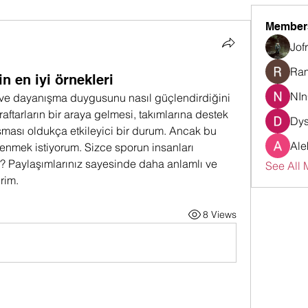
Member
Jof
Ra
in en iyi örnekleri
NI
k ve dayanışma duygusunu nasıl güçlendirdiğini 
raftarların bir araya gelmesi, takımlarına destek 
Dys
ması oldukça etkileyici bir durum. Ancak bu 
Ale
renmek istiyorum. Sizce sporun insanları 
r? Paylaşımlarınız sayesinde daha anlamlı ve 
See All 
irim.
8 Views